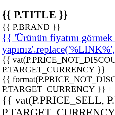
{{ P.TITLE }}
{{ P.BRAND }}
{{ 'Ürünün fiyatını görme
yapınız'.replace('%LINK%', '
{{ vat(P.PRICE_NOT_DISCOU
P.TARGET_CURRENCY }}
{{ format(P.PRICE_NOT_DI
P.TARGET_CURRENCY }} +
{{ vat(P.PRICE_SELL, P
P.TARGET_CURRENCY