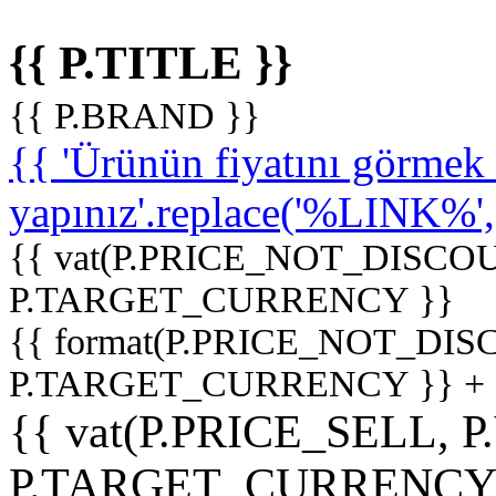
{{ P.TITLE }}
{{ P.BRAND }}
{{ 'Ürünün fiyatını görme
yapınız'.replace('%LINK%', '
{{ vat(P.PRICE_NOT_DISCOU
P.TARGET_CURRENCY }}
{{ format(P.PRICE_NOT_DI
P.TARGET_CURRENCY }} +
{{ vat(P.PRICE_SELL, P
P.TARGET_CURRENCY