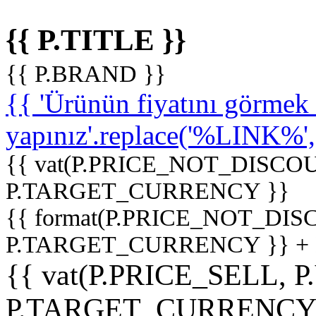
{{ P.TITLE }}
{{ P.BRAND }}
{{ 'Ürünün fiyatını görme
yapınız'.replace('%LINK%', '
{{ vat(P.PRICE_NOT_DISCOU
P.TARGET_CURRENCY }}
{{ format(P.PRICE_NOT_DI
P.TARGET_CURRENCY }} +
{{ vat(P.PRICE_SELL, P
P.TARGET_CURRENCY