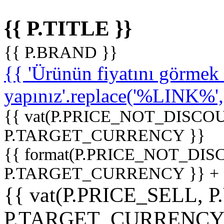
{{ P.TITLE }}
{{ P.BRAND }}
{{ 'Ürünün fiyatını görme
yapınız'.replace('%LINK%', '
{{ vat(P.PRICE_NOT_DISCOU
P.TARGET_CURRENCY }}
{{ format(P.PRICE_NOT_DI
P.TARGET_CURRENCY }} +
{{ vat(P.PRICE_SELL, P
P.TARGET_CURRENCY