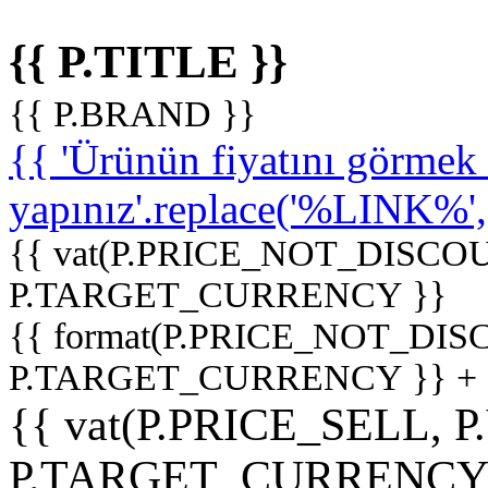
{{ P.TITLE }}
{{ P.BRAND }}
{{ 'Ürünün fiyatını görme
yapınız'.replace('%LINK%', '
{{ vat(P.PRICE_NOT_DISCOU
P.TARGET_CURRENCY }}
{{ format(P.PRICE_NOT_DI
P.TARGET_CURRENCY }} +
{{ vat(P.PRICE_SELL, P
P.TARGET_CURRENCY