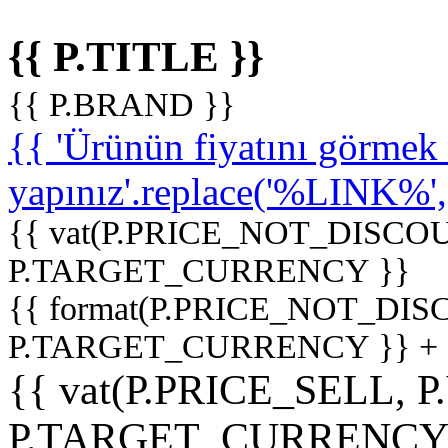
{{ P.TITLE }}
{{ P.BRAND }}
{{ 'Ürünün fiyatını görme
yapınız'.replace('%LINK%', '
{{ vat(P.PRICE_NOT_DISCOU
P.TARGET_CURRENCY }}
{{ format(P.PRICE_NOT_DI
P.TARGET_CURRENCY }} +
{{ vat(P.PRICE_SELL, P
P.TARGET_CURRENCY