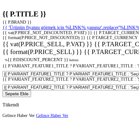
{{ P.TITLE }}
{{ P.BRAND }}
{{ 'Ürünün fiyatını görmek için %LINK% yapınız'.replace('%LINK%', 
{{ vat(P.PRICE_NOT_DISCOUNTED, P.VAT) }}
{{ P.TARGET_CURREN
{{ format(P.PRICE_NOT_DISCOUNTED) }}
{{ P.TARGET_CURRENCY 
{{ vat(P.PRICE_SELL, P.VAT) }}
{{ P.TARGET_
{{ format(P.PRICE_SELL) }}
{{ P.TARGET_CUR
{{ P.DISCOUNT_PERCENT }}
%
İndirim
{{ P.VARIANT_FEATURE1_TITLE ? P.VARIANT_FEATURE1_TITLE : 'Seç
{{ P.VARIANT_FEATURE2_TITLE ? P.VARIANT_FEATURE2_TITLE : 'Seç
Sepete Ekle
Tükendi
Gelince Haber Ver
Gelince Haber Ver