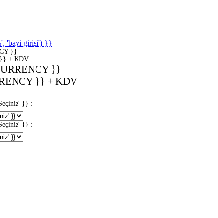
'bayi girişi') }}
CY }}
}} + KDV
CURRENCY }}
RENCY }} + KDV
iniz' }} :
iniz' }} :