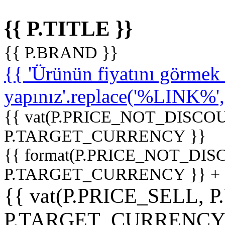
{{ P.TITLE }}
{{ P.BRAND }}
{{ 'Ürünün fiyatını görme
yapınız'.replace('%LINK%', '
{{ vat(P.PRICE_NOT_DISCOU
P.TARGET_CURRENCY }}
{{ format(P.PRICE_NOT_DI
P.TARGET_CURRENCY }} +
{{ vat(P.PRICE_SELL, P
P.TARGET_CURRENCY