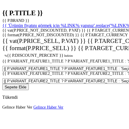
{{ P.TITLE }}
{{ P.BRAND }}
{{ 'Ürünün fiyatını görmek için %LINK% yapınız'.replace('%LINK%', 
{{ vat(P.PRICE_NOT_DISCOUNTED, P.VAT) }}
{{ P.TARGET_CURREN
{{ format(P.PRICE_NOT_DISCOUNTED) }}
{{ P.TARGET_CURRENCY 
{{ vat(P.PRICE_SELL, P.VAT) }}
{{ P.TARGET_
{{ format(P.PRICE_SELL) }}
{{ P.TARGET_CUR
{{ P.DISCOUNT_PERCENT }}
%
İndirim
{{ P.VARIANT_FEATURE1_TITLE ? P.VARIANT_FEATURE1_TITLE : 'Seç
{{ P.VARIANT_FEATURE2_TITLE ? P.VARIANT_FEATURE2_TITLE : 'Seç
Sepete Ekle
Tükendi
Gelince Haber Ver
Gelince Haber Ver