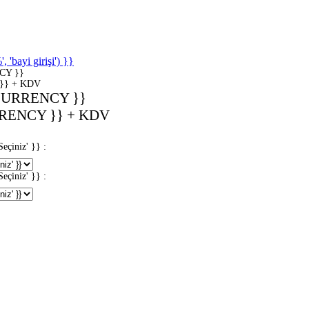
'bayi girişi') }}
CY }}
}} + KDV
CURRENCY }}
RENCY }} + KDV
iniz' }} :
iniz' }} :