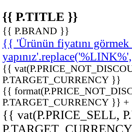
{{ P.TITLE }}
{{ P.BRAND }}
{{ 'Ürünün fiyatını görme
yapınız'.replace('%LINK%', '
{{ vat(P.PRICE_NOT_DISCOU
P.TARGET_CURRENCY }}
{{ format(P.PRICE_NOT_DI
P.TARGET_CURRENCY }} +
{{ vat(P.PRICE_SELL, P
P.TARGET_CURRENCY