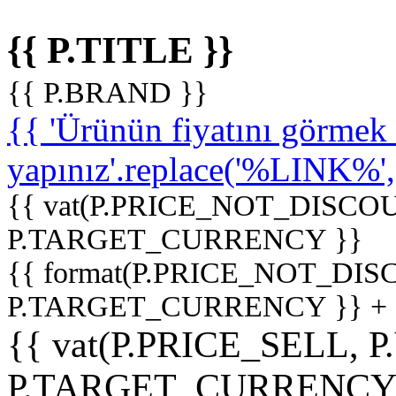
{{ P.TITLE }}
{{ P.BRAND }}
{{ 'Ürünün fiyatını görme
yapınız'.replace('%LINK%', '
{{ vat(P.PRICE_NOT_DISCOU
P.TARGET_CURRENCY }}
{{ format(P.PRICE_NOT_DI
P.TARGET_CURRENCY }} +
{{ vat(P.PRICE_SELL, P
P.TARGET_CURRENCY