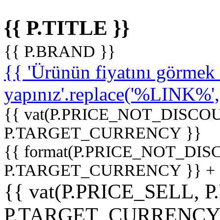
{{ P.TITLE }}
{{ P.BRAND }}
{{ 'Ürünün fiyatını görme
yapınız'.replace('%LINK%', '
{{ vat(P.PRICE_NOT_DISCOU
P.TARGET_CURRENCY }}
{{ format(P.PRICE_NOT_DI
P.TARGET_CURRENCY }} +
{{ vat(P.PRICE_SELL, P
P.TARGET_CURRENCY