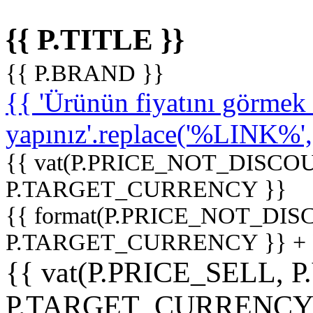
{{ P.TITLE }}
{{ P.BRAND }}
{{ 'Ürünün fiyatını görme
yapınız'.replace('%LINK%', '
{{ vat(P.PRICE_NOT_DISCOU
P.TARGET_CURRENCY }}
{{ format(P.PRICE_NOT_DI
P.TARGET_CURRENCY }} +
{{ vat(P.PRICE_SELL, P
P.TARGET_CURRENCY