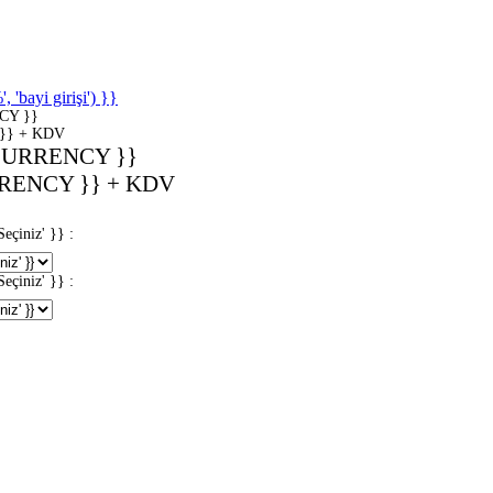
'bayi girişi') }}
CY }}
}} + KDV
CURRENCY }}
RENCY }} + KDV
iniz' }} :
iniz' }} :