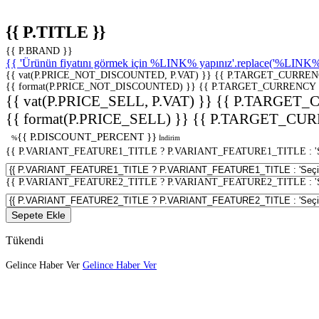
{{ P.TITLE }}
{{ P.BRAND }}
{{ 'Ürünün fiyatını görmek için %LINK% yapınız'.replace('%LINK%', 
{{ vat(P.PRICE_NOT_DISCOUNTED, P.VAT) }}
{{ P.TARGET_CURREN
{{ format(P.PRICE_NOT_DISCOUNTED) }}
{{ P.TARGET_CURRENCY 
{{ vat(P.PRICE_SELL, P.VAT) }}
{{ P.TARGET_
{{ format(P.PRICE_SELL) }}
{{ P.TARGET_CUR
{{ P.DISCOUNT_PERCENT }}
%
İndirim
{{ P.VARIANT_FEATURE1_TITLE ? P.VARIANT_FEATURE1_TITLE : 'Seç
{{ P.VARIANT_FEATURE2_TITLE ? P.VARIANT_FEATURE2_TITLE : 'Seç
Sepete Ekle
Tükendi
Gelince Haber Ver
Gelince Haber Ver