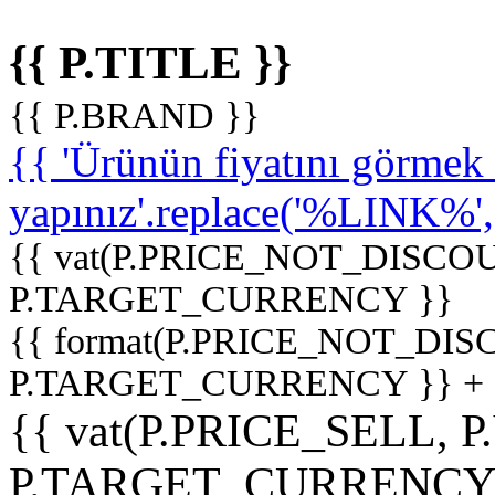
{{ P.TITLE }}
{{ P.BRAND }}
{{ 'Ürünün fiyatını görme
yapınız'.replace('%LINK%', '
{{ vat(P.PRICE_NOT_DISCOU
P.TARGET_CURRENCY }}
{{ format(P.PRICE_NOT_DI
P.TARGET_CURRENCY }} +
{{ vat(P.PRICE_SELL, P
P.TARGET_CURRENCY