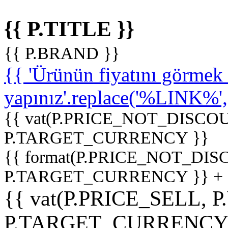
{{ P.TITLE }}
{{ P.BRAND }}
{{ 'Ürünün fiyatını görme
yapınız'.replace('%LINK%', '
{{ vat(P.PRICE_NOT_DISCOU
P.TARGET_CURRENCY }}
{{ format(P.PRICE_NOT_DI
P.TARGET_CURRENCY }} +
{{ vat(P.PRICE_SELL, P
P.TARGET_CURRENCY