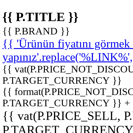
{{ P.TITLE }}
{{ P.BRAND }}
{{ 'Ürünün fiyatını görme
yapınız'.replace('%LINK%', '
{{ vat(P.PRICE_NOT_DISCOU
P.TARGET_CURRENCY }}
{{ format(P.PRICE_NOT_DI
P.TARGET_CURRENCY }} +
{{ vat(P.PRICE_SELL, P
P.TARGET_CURRENCY