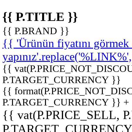
{{ P.TITLE }}
{{ P.BRAND }}
{{ 'Ürünün fiyatını görme
yapınız'.replace('%LINK%', '
{{ vat(P.PRICE_NOT_DISCOU
P.TARGET_CURRENCY }}
{{ format(P.PRICE_NOT_DI
P.TARGET_CURRENCY }} +
{{ vat(P.PRICE_SELL, P
P.TARGET_CURRENCY