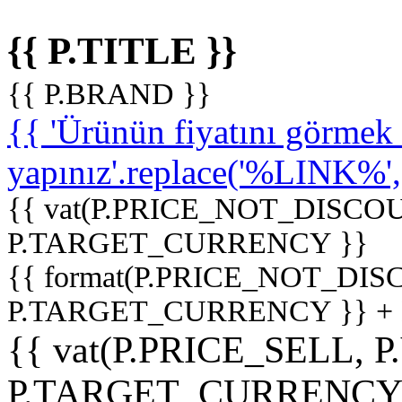
{{ P.TITLE }}
{{ P.BRAND }}
{{ 'Ürünün fiyatını görme
yapınız'.replace('%LINK%', '
{{ vat(P.PRICE_NOT_DISCOU
P.TARGET_CURRENCY }}
{{ format(P.PRICE_NOT_DI
P.TARGET_CURRENCY }} +
{{ vat(P.PRICE_SELL, P
P.TARGET_CURRENCY