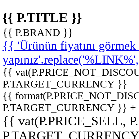
{{ P.TITLE }}
{{ P.BRAND }}
{{ 'Ürünün fiyatını görme
yapınız'.replace('%LINK%', '
{{ vat(P.PRICE_NOT_DISCOU
P.TARGET_CURRENCY }}
{{ format(P.PRICE_NOT_DI
P.TARGET_CURRENCY }} +
{{ vat(P.PRICE_SELL, P
P.TARGET_CURRENCY