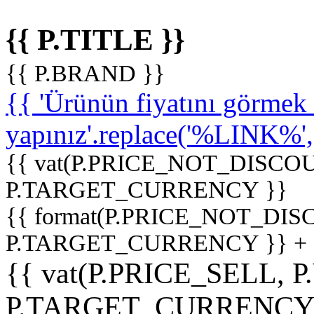
{{ P.TITLE }}
{{ P.BRAND }}
{{ 'Ürünün fiyatını görme
yapınız'.replace('%LINK%', '
{{ vat(P.PRICE_NOT_DISCOU
P.TARGET_CURRENCY }}
{{ format(P.PRICE_NOT_DI
P.TARGET_CURRENCY }} +
{{ vat(P.PRICE_SELL, P
P.TARGET_CURRENCY