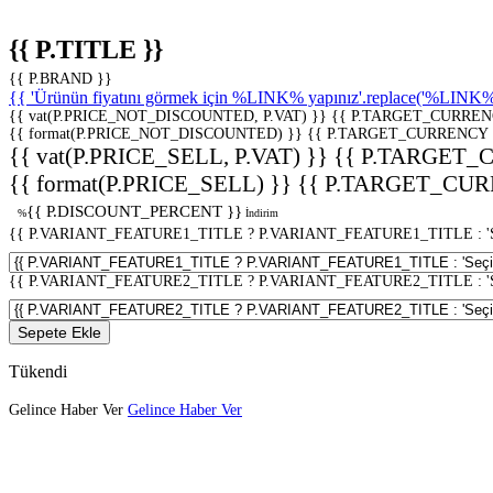
{{ P.TITLE }}
{{ P.BRAND }}
{{ 'Ürünün fiyatını görmek için %LINK% yapınız'.replace('%LINK%', 
{{ vat(P.PRICE_NOT_DISCOUNTED, P.VAT) }}
{{ P.TARGET_CURREN
{{ format(P.PRICE_NOT_DISCOUNTED) }}
{{ P.TARGET_CURRENCY 
{{ vat(P.PRICE_SELL, P.VAT) }}
{{ P.TARGET_
{{ format(P.PRICE_SELL) }}
{{ P.TARGET_CUR
{{ P.DISCOUNT_PERCENT }}
%
İndirim
{{ P.VARIANT_FEATURE1_TITLE ? P.VARIANT_FEATURE1_TITLE : 'Seç
{{ P.VARIANT_FEATURE2_TITLE ? P.VARIANT_FEATURE2_TITLE : 'Seç
Sepete Ekle
Tükendi
Gelince Haber Ver
Gelince Haber Ver