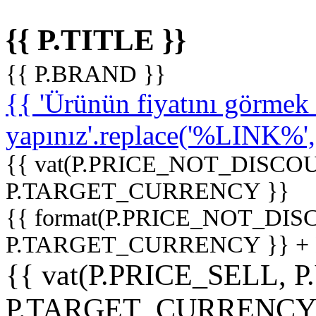
{{ P.TITLE }}
{{ P.BRAND }}
{{ 'Ürünün fiyatını görme
yapınız'.replace('%LINK%', '
{{ vat(P.PRICE_NOT_DISCOU
P.TARGET_CURRENCY }}
{{ format(P.PRICE_NOT_DI
P.TARGET_CURRENCY }} +
{{ vat(P.PRICE_SELL, P
P.TARGET_CURRENCY