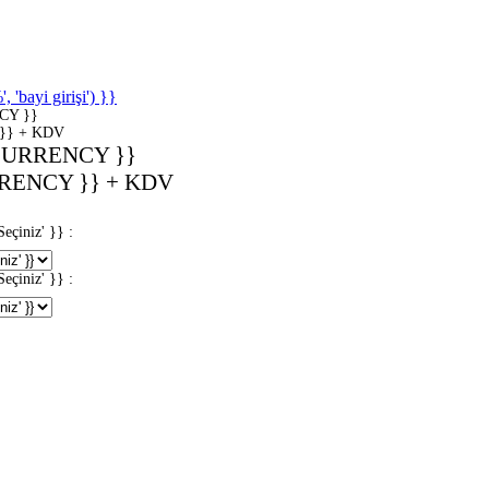
'bayi girişi') }}
CY }}
}} + KDV
CURRENCY }}
RENCY }} + KDV
iniz' }} :
iniz' }} :