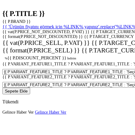
{{ P.TITLE }}
{{ P.BRAND }}
{{ 'Ürünün fiyatını görmek için %LINK% yapınız'.replace('%LINK%', 
{{ vat(P.PRICE_NOT_DISCOUNTED, P.VAT) }}
{{ P.TARGET_CURREN
{{ format(P.PRICE_NOT_DISCOUNTED) }}
{{ P.TARGET_CURRENCY 
{{ vat(P.PRICE_SELL, P.VAT) }}
{{ P.TARGET_
{{ format(P.PRICE_SELL) }}
{{ P.TARGET_CUR
{{ P.DISCOUNT_PERCENT }}
%
İndirim
{{ P.VARIANT_FEATURE1_TITLE ? P.VARIANT_FEATURE1_TITLE : 'Seç
{{ P.VARIANT_FEATURE2_TITLE ? P.VARIANT_FEATURE2_TITLE : 'Seç
Sepete Ekle
Tükendi
Gelince Haber Ver
Gelince Haber Ver