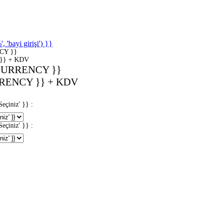
'bayi girişi') }}
CY }}
}} + KDV
CURRENCY }}
RENCY }} + KDV
iniz' }} :
iniz' }} :