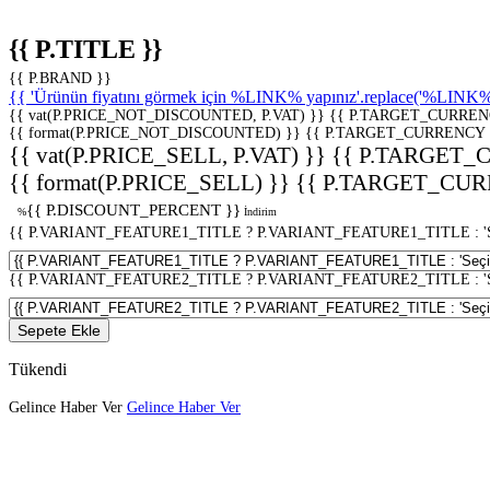
{{ P.TITLE }}
{{ P.BRAND }}
{{ 'Ürünün fiyatını görmek için %LINK% yapınız'.replace('%LINK%', 
{{ vat(P.PRICE_NOT_DISCOUNTED, P.VAT) }}
{{ P.TARGET_CURREN
{{ format(P.PRICE_NOT_DISCOUNTED) }}
{{ P.TARGET_CURRENCY 
{{ vat(P.PRICE_SELL, P.VAT) }}
{{ P.TARGET_
{{ format(P.PRICE_SELL) }}
{{ P.TARGET_CUR
{{ P.DISCOUNT_PERCENT }}
%
İndirim
{{ P.VARIANT_FEATURE1_TITLE ? P.VARIANT_FEATURE1_TITLE : 'Seç
{{ P.VARIANT_FEATURE2_TITLE ? P.VARIANT_FEATURE2_TITLE : 'Seç
Sepete Ekle
Tükendi
Gelince Haber Ver
Gelince Haber Ver