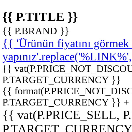
{{ P.TITLE }}
{{ P.BRAND }}
{{ 'Ürünün fiyatını görme
yapınız'.replace('%LINK%', '
{{ vat(P.PRICE_NOT_DISCOU
P.TARGET_CURRENCY }}
{{ format(P.PRICE_NOT_DI
P.TARGET_CURRENCY }} +
{{ vat(P.PRICE_SELL, P
P.TARGET_CURRENCY