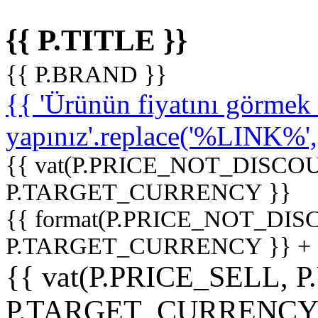
{{ P.TITLE }}
{{ P.BRAND }}
{{ 'Ürünün fiyatını görme
yapınız'.replace('%LINK%', '
{{ vat(P.PRICE_NOT_DISCOU
P.TARGET_CURRENCY }}
{{ format(P.PRICE_NOT_DI
P.TARGET_CURRENCY }} +
{{ vat(P.PRICE_SELL, P
P.TARGET_CURRENCY