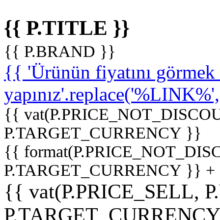
{{ P.TITLE }}
{{ P.BRAND }}
{{ 'Ürünün fiyatını görme
yapınız'.replace('%LINK%', '
{{ vat(P.PRICE_NOT_DISCOU
P.TARGET_CURRENCY }}
{{ format(P.PRICE_NOT_DI
P.TARGET_CURRENCY }} +
{{ vat(P.PRICE_SELL, P
P.TARGET_CURRENCY