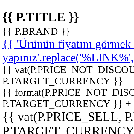
{{ P.TITLE }}
{{ P.BRAND }}
{{ 'Ürünün fiyatını görme
yapınız'.replace('%LINK%', '
{{ vat(P.PRICE_NOT_DISCOU
P.TARGET_CURRENCY }}
{{ format(P.PRICE_NOT_DI
P.TARGET_CURRENCY }} +
{{ vat(P.PRICE_SELL, P
P.TARGET_CURRENCY