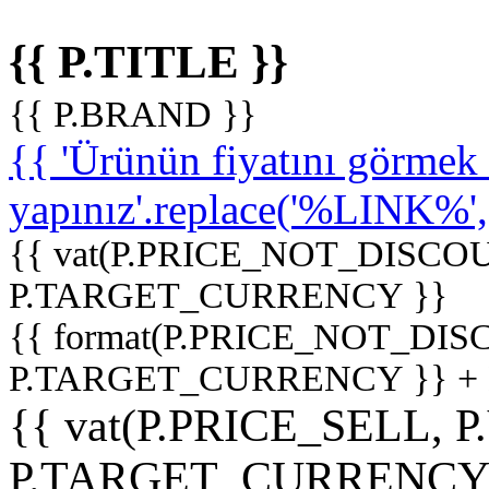
{{ P.TITLE }}
{{ P.BRAND }}
{{ 'Ürünün fiyatını görme
yapınız'.replace('%LINK%', '
{{ vat(P.PRICE_NOT_DISCOU
P.TARGET_CURRENCY }}
{{ format(P.PRICE_NOT_DI
P.TARGET_CURRENCY }} +
{{ vat(P.PRICE_SELL, P
P.TARGET_CURRENCY