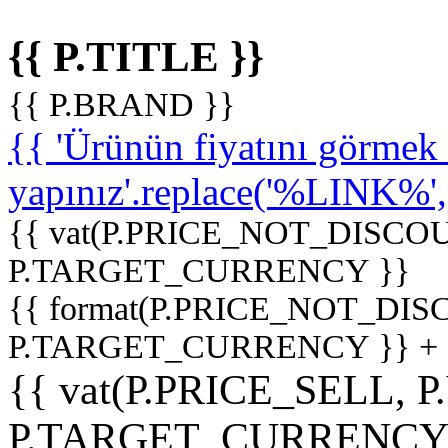
{{ P.TITLE }}
{{ P.BRAND }}
{{ 'Ürünün fiyatını görme
yapınız'.replace('%LINK%', '
{{ vat(P.PRICE_NOT_DISCOU
P.TARGET_CURRENCY }}
{{ format(P.PRICE_NOT_DI
P.TARGET_CURRENCY }} +
{{ vat(P.PRICE_SELL, P
P.TARGET_CURRENCY