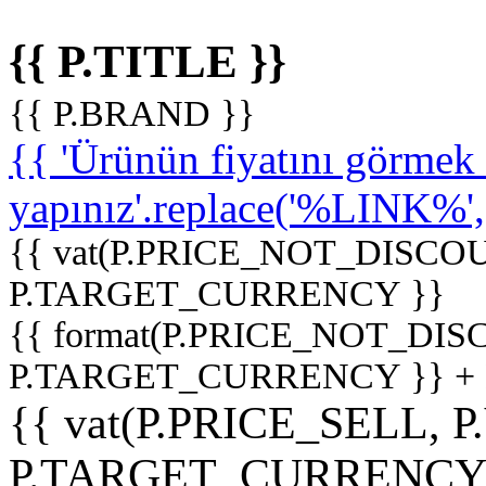
{{ P.TITLE }}
{{ P.BRAND }}
{{ 'Ürünün fiyatını görme
yapınız'.replace('%LINK%', '
{{ vat(P.PRICE_NOT_DISCOU
P.TARGET_CURRENCY }}
{{ format(P.PRICE_NOT_DI
P.TARGET_CURRENCY }} +
{{ vat(P.PRICE_SELL, P
P.TARGET_CURRENCY