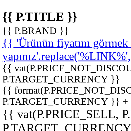
{{ P.TITLE }}
{{ P.BRAND }}
{{ 'Ürünün fiyatını görme
yapınız'.replace('%LINK%', '
{{ vat(P.PRICE_NOT_DISCOU
P.TARGET_CURRENCY }}
{{ format(P.PRICE_NOT_DI
P.TARGET_CURRENCY }} +
{{ vat(P.PRICE_SELL, P
P.TARGET_CURRENCY