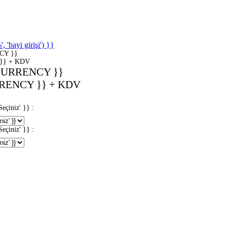
'bayi girişi') }}
CY }}
}} + KDV
CURRENCY }}
RENCY }} + KDV
iniz' }} :
iniz' }} :