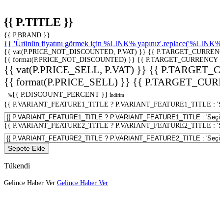
{{ P.TITLE }}
{{ P.BRAND }}
{{ 'Ürünün fiyatını görmek için %LINK% yapınız'.replace('%LINK%', 
{{ vat(P.PRICE_NOT_DISCOUNTED, P.VAT) }}
{{ P.TARGET_CURREN
{{ format(P.PRICE_NOT_DISCOUNTED) }}
{{ P.TARGET_CURRENCY 
{{ vat(P.PRICE_SELL, P.VAT) }}
{{ P.TARGET_
{{ format(P.PRICE_SELL) }}
{{ P.TARGET_CUR
{{ P.DISCOUNT_PERCENT }}
%
İndirim
{{ P.VARIANT_FEATURE1_TITLE ? P.VARIANT_FEATURE1_TITLE : 'Seç
{{ P.VARIANT_FEATURE2_TITLE ? P.VARIANT_FEATURE2_TITLE : 'Seç
Sepete Ekle
Tükendi
Gelince Haber Ver
Gelince Haber Ver