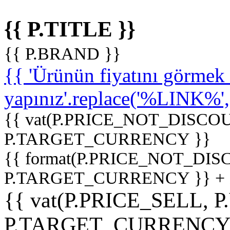
{{ P.TITLE }}
{{ P.BRAND }}
{{ 'Ürünün fiyatını görme
yapınız'.replace('%LINK%', '
{{ vat(P.PRICE_NOT_DISCOU
P.TARGET_CURRENCY }}
{{ format(P.PRICE_NOT_DI
P.TARGET_CURRENCY }} +
{{ vat(P.PRICE_SELL, P
P.TARGET_CURRENCY