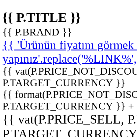
{{ P.TITLE }}
{{ P.BRAND }}
{{ 'Ürünün fiyatını görme
yapınız'.replace('%LINK%', '
{{ vat(P.PRICE_NOT_DISCOU
P.TARGET_CURRENCY }}
{{ format(P.PRICE_NOT_DI
P.TARGET_CURRENCY }} +
{{ vat(P.PRICE_SELL, P
P.TARGET_CURRENCY