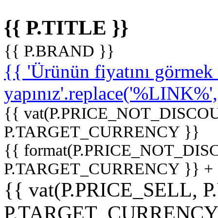
{{ P.TITLE }}
{{ P.BRAND }}
{{ 'Ürünün fiyatını görme
yapınız'.replace('%LINK%', '
{{ vat(P.PRICE_NOT_DISCOU
P.TARGET_CURRENCY }}
{{ format(P.PRICE_NOT_DI
P.TARGET_CURRENCY }} +
{{ vat(P.PRICE_SELL, P
P.TARGET_CURRENCY