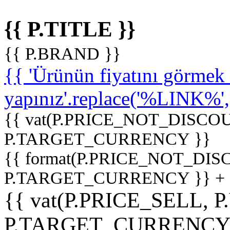
{{ P.TITLE }}
{{ P.BRAND }}
{{ 'Ürünün fiyatını görme
yapınız'.replace('%LINK%', '
{{ vat(P.PRICE_NOT_DISCOU
P.TARGET_CURRENCY }}
{{ format(P.PRICE_NOT_DI
P.TARGET_CURRENCY }} +
{{ vat(P.PRICE_SELL, P
P.TARGET_CURRENCY