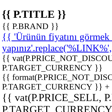
{{ P.TITLE }}
{{ P.BRAND }}
{{ 'Ürünün fiyatını görme
yapınız'.replace('%LINK%', '
{{ vat(P.PRICE_NOT_DISCOU
P.TARGET_CURRENCY }}
{{ format(P.PRICE_NOT_DI
P.TARGET_CURRENCY }} +
{{ vat(P.PRICE_SELL, P
P.TARGET_CURRENCY