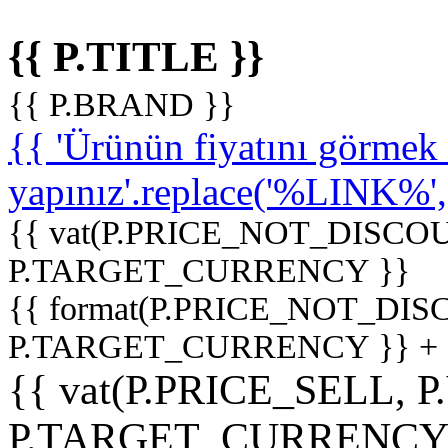
{{ P.TITLE }}
{{ P.BRAND }}
{{ 'Ürünün fiyatını görme
yapınız'.replace('%LINK%', '
{{ vat(P.PRICE_NOT_DISCOU
P.TARGET_CURRENCY }}
{{ format(P.PRICE_NOT_DI
P.TARGET_CURRENCY }} +
{{ vat(P.PRICE_SELL, P
P.TARGET_CURRENCY