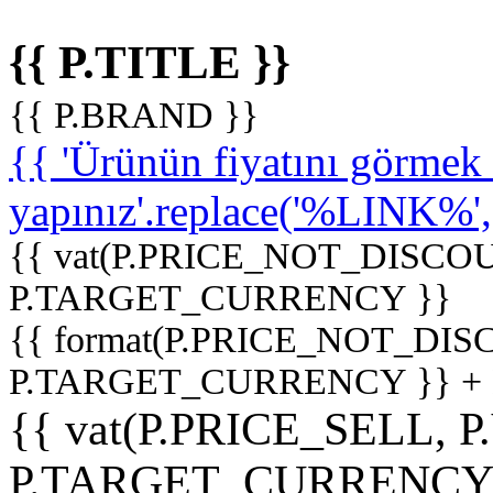
{{ P.TITLE }}
{{ P.BRAND }}
{{ 'Ürünün fiyatını görme
yapınız'.replace('%LINK%', '
{{ vat(P.PRICE_NOT_DISCOU
P.TARGET_CURRENCY }}
{{ format(P.PRICE_NOT_DI
P.TARGET_CURRENCY }} +
{{ vat(P.PRICE_SELL, P
P.TARGET_CURRENCY