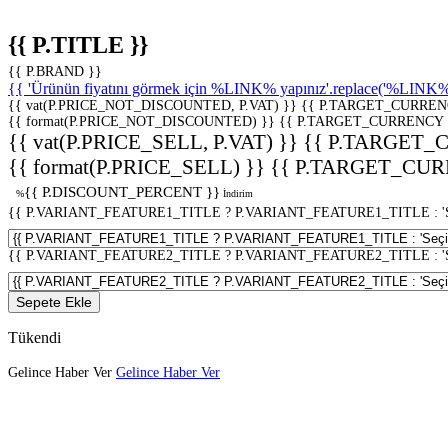
{{ P.TITLE }}
{{ P.BRAND }}
{{ 'Ürünün fiyatını görmek için %LINK% yapınız'.replace('%LINK%', 
{{ vat(P.PRICE_NOT_DISCOUNTED, P.VAT) }}
{{ P.TARGET_CURREN
{{ format(P.PRICE_NOT_DISCOUNTED) }}
{{ P.TARGET_CURRENCY 
{{ vat(P.PRICE_SELL, P.VAT) }}
{{ P.TARGET_
{{ format(P.PRICE_SELL) }}
{{ P.TARGET_CUR
{{ P.DISCOUNT_PERCENT }}
%
İndirim
{{ P.VARIANT_FEATURE1_TITLE ? P.VARIANT_FEATURE1_TITLE : 'Seç
{{ P.VARIANT_FEATURE2_TITLE ? P.VARIANT_FEATURE2_TITLE : 'Seç
Sepete Ekle
Tükendi
Gelince Haber Ver
Gelince Haber Ver