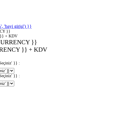
'bayi girişi') }}
CY }}
}} + KDV
CURRENCY }}
RENCY }} + KDV
iniz' }} :
iniz' }} :