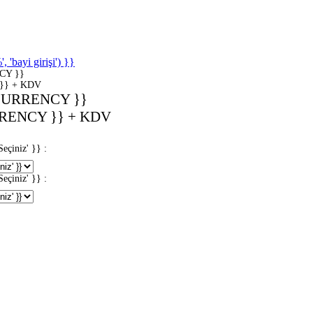
'bayi girişi') }}
CY }}
}} + KDV
CURRENCY }}
RENCY }} + KDV
iniz' }} :
iniz' }} :