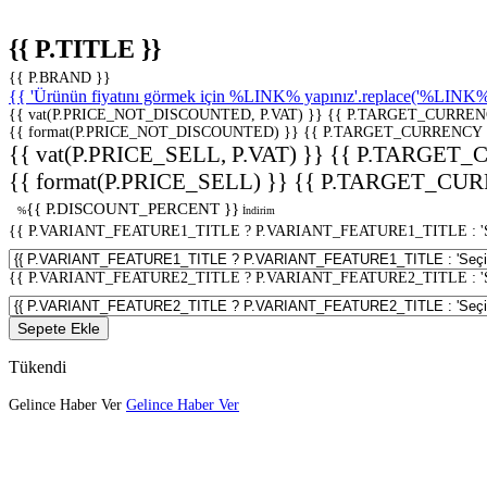
{{ P.TITLE }}
{{ P.BRAND }}
{{ 'Ürünün fiyatını görmek için %LINK% yapınız'.replace('%LINK%', 
{{ vat(P.PRICE_NOT_DISCOUNTED, P.VAT) }}
{{ P.TARGET_CURREN
{{ format(P.PRICE_NOT_DISCOUNTED) }}
{{ P.TARGET_CURRENCY 
{{ vat(P.PRICE_SELL, P.VAT) }}
{{ P.TARGET_
{{ format(P.PRICE_SELL) }}
{{ P.TARGET_CUR
{{ P.DISCOUNT_PERCENT }}
%
İndirim
{{ P.VARIANT_FEATURE1_TITLE ? P.VARIANT_FEATURE1_TITLE : 'Seç
{{ P.VARIANT_FEATURE2_TITLE ? P.VARIANT_FEATURE2_TITLE : 'Seç
Sepete Ekle
Tükendi
Gelince Haber Ver
Gelince Haber Ver