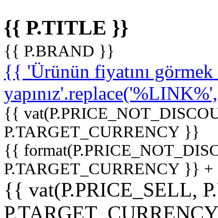
{{ P.TITLE }}
{{ P.BRAND }}
{{ 'Ürünün fiyatını görme
yapınız'.replace('%LINK%', '
{{ vat(P.PRICE_NOT_DISCOU
P.TARGET_CURRENCY }}
{{ format(P.PRICE_NOT_DI
P.TARGET_CURRENCY }} +
{{ vat(P.PRICE_SELL, P
P.TARGET_CURRENCY