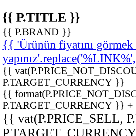
{{ P.TITLE }}
{{ P.BRAND }}
{{ 'Ürünün fiyatını görme
yapınız'.replace('%LINK%', '
{{ vat(P.PRICE_NOT_DISCOU
P.TARGET_CURRENCY }}
{{ format(P.PRICE_NOT_DI
P.TARGET_CURRENCY }} +
{{ vat(P.PRICE_SELL, P
P.TARGET_CURRENCY