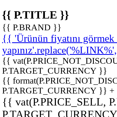
{{ P.TITLE }}
{{ P.BRAND }}
{{ 'Ürünün fiyatını görme
yapınız'.replace('%LINK%', '
{{ vat(P.PRICE_NOT_DISCOU
P.TARGET_CURRENCY }}
{{ format(P.PRICE_NOT_DI
P.TARGET_CURRENCY }} +
{{ vat(P.PRICE_SELL, P
P.TARGET_CURRENCY