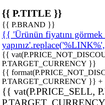
{{ P.TITLE }}
{{ P.BRAND }}
{{ 'Ürünün fiyatını görme
yapınız'.replace('%LINK%', '
{{ vat(P.PRICE_NOT_DISCOU
P.TARGET_CURRENCY }}
{{ format(P.PRICE_NOT_DI
P.TARGET_CURRENCY }} +
{{ vat(P.PRICE_SELL, P
P.TARGET_CURRENCY