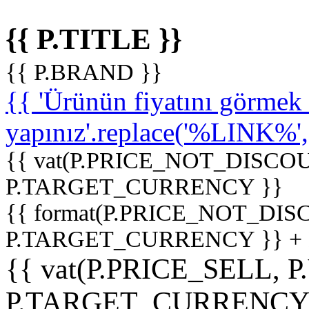
{{ P.TITLE }}
{{ P.BRAND }}
{{ 'Ürünün fiyatını görme
yapınız'.replace('%LINK%', '
{{ vat(P.PRICE_NOT_DISCOU
P.TARGET_CURRENCY }}
{{ format(P.PRICE_NOT_DI
P.TARGET_CURRENCY }} +
{{ vat(P.PRICE_SELL, P
P.TARGET_CURRENCY