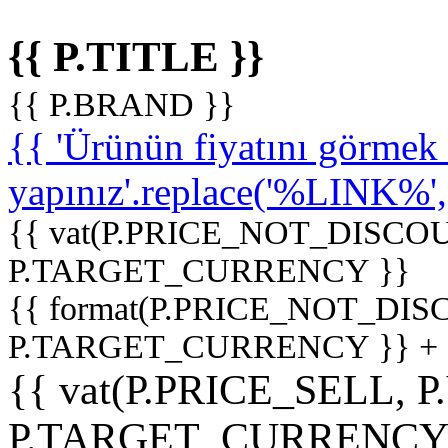
{{ P.TITLE }}
{{ P.BRAND }}
{{ 'Ürünün fiyatını görme
yapınız'.replace('%LINK%', '
{{ vat(P.PRICE_NOT_DISCOU
P.TARGET_CURRENCY }}
{{ format(P.PRICE_NOT_DI
P.TARGET_CURRENCY }} +
{{ vat(P.PRICE_SELL, P
P.TARGET_CURRENCY