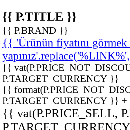
{{ P.TITLE }}
{{ P.BRAND }}
{{ 'Ürünün fiyatını görme
yapınız'.replace('%LINK%', '
{{ vat(P.PRICE_NOT_DISCOU
P.TARGET_CURRENCY }}
{{ format(P.PRICE_NOT_DI
P.TARGET_CURRENCY }} +
{{ vat(P.PRICE_SELL, P
P.TARGET_CURRENCY